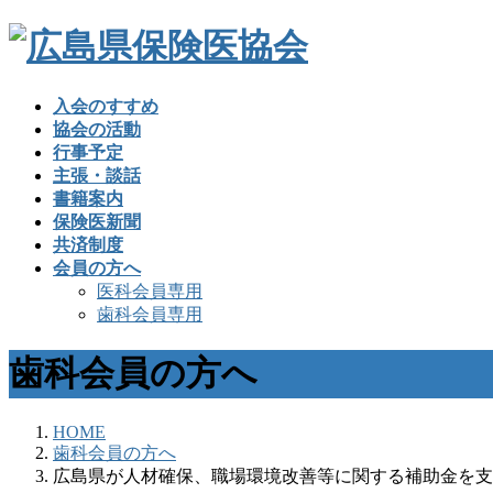
入会のすすめ
協会の活動
行事予定
主張・談話
書籍案内
保険医新聞
共済制度
会員の方へ
医科会員専用
歯科会員専用
歯科会員の方へ
HOME
歯科会員の方へ
広島県が人材確保、職場環境改善等に関する補助金を支