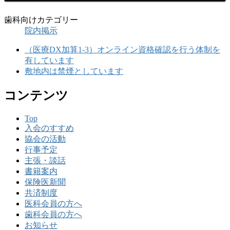
歯科向けカテゴリー
院内掲示
（医療DX加算1-3）オンライン資格確認を行う体制を
有しています
敷地内は禁煙としています
コンテンツ
Top
入会のすすめ
協会の活動
行事予定
主張・談話
書籍案内
保険医新聞
共済制度
医科会員の方へ
歯科会員の方へ
お知らせ