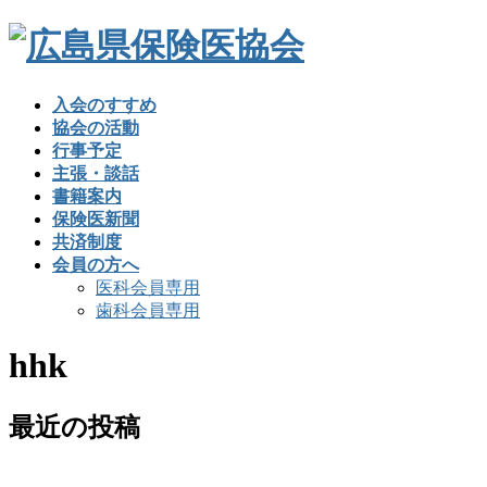
入会のすすめ
協会の活動
行事予定
主張・談話
書籍案内
保険医新聞
共済制度
会員の方へ
医科会員専用
歯科会員専用
hhk
最近の投稿