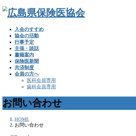
入会のすすめ
協会の活動
行事予定
主張・談話
書籍案内
保険医新聞
共済制度
会員の方へ
医科会員専用
歯科会員専用
お問い合わせ
HOME
お問い合わせ