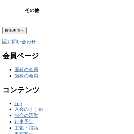
その他
会員ページ
医科の会員
歯科の会員
コンテンツ
Top
入会のすすめ
協会の活動
行事予定
主張・談話