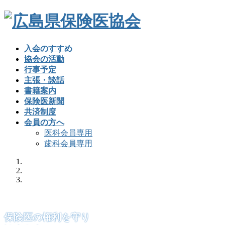
入会のすすめ
協会の活動
行事予定
主張・談話
書籍案内
保険医新聞
共済制度
会員の方へ
医科会員専用
歯科会員専用
保険医の権利を守り