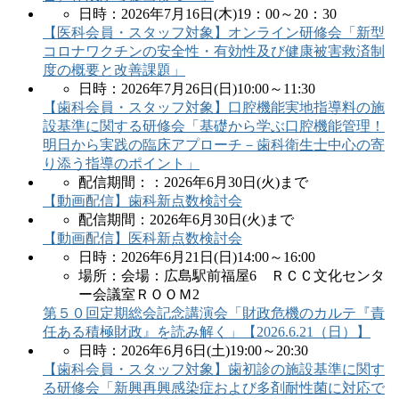
日時：2026年7月16日(木)19：00～20：30
【医科会員・スタッフ対象】オンライン研修会「新型
コロナワクチンの安全性・有効性及び健康被害救済制
度の概要と改善課題」
日時：2026年7月26日(日)10:00～11:30
【歯科会員・スタッフ対象】口腔機能実地指導料の施
設基準に関する研修会「基礎から学ぶ口腔機能管理！
明日から実践の臨床アプローチ－歯科衛生士中心の寄
り添う指導のポイント」
配信期間：：2026年6月30日(火)まで
【動画配信】歯科新点数検討会
配信期間：2026年6月30日(火)まで
【動画配信】医科新点数検討会
日時：2026年6月21日(日)14:00～16:00
場所：会場：広島駅前福屋6 ＲＣＣ文化センタ
ー会議室ＲＯＯＭ2
第５０回定期総会記念講演会「財政危機のカルテ『責
任ある積極財政』を読み解く」【2026.6.21（日）】
日時：2026年6月6日(土)19:00～20:30
【歯科会員・スタッフ対象】歯初診の施設基準に関す
る研修会「新興再興感染症および多剤耐性菌に対応で