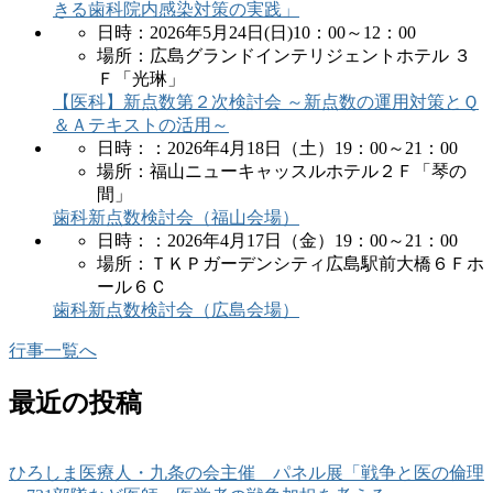
きる歯科院内感染対策の実践」
日時：2026年5月24日(日)10：00～12：00
場所：広島グランドインテリジェントホテル ３
Ｆ「光琳」
【医科】新点数第２次検討会 ～新点数の運用対策とＱ
＆Ａテキストの活用～
日時：：2026年4月18日（土）19：00～21：00
場所：福山ニューキャッスルホテル２Ｆ「琴の
間」
歯科新点数検討会（福山会場）
日時：：2026年4月17日（金）19：00～21：00
場所：ＴＫＰガーデンシティ広島駅前大橋６Ｆホ
ール６Ｃ
歯科新点数検討会（広島会場）
行事一覧へ
最近の投稿
ひろしま医療人・九条の会主催 パネル展「戦争と医の倫理