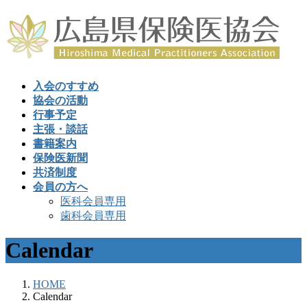
入会のすすめ
協会の活動
行事予定
主張・談話
書籍案内
保険医新聞
共済制度
会員の方へ
医科会員専用
歯科会員専用
Calendar
HOME
Calendar