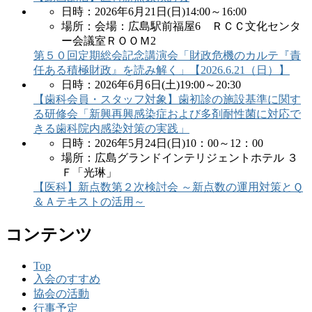
日時：2026年6月21日(日)14:00～16:00
場所：会場：広島駅前福屋6 ＲＣＣ文化センタ
ー会議室ＲＯＯＭ2
第５０回定期総会記念講演会「財政危機のカルテ『責
任ある積極財政』を読み解く」【2026.6.21（日）】
日時：2026年6月6日(土)19:00～20:30
【歯科会員・スタッフ対象】歯初診の施設基準に関す
る研修会「新興再興感染症および多剤耐性菌に対応で
きる歯科院内感染対策の実践」
日時：2026年5月24日(日)10：00～12：00
場所：広島グランドインテリジェントホテル ３
Ｆ「光琳」
【医科】新点数第２次検討会 ～新点数の運用対策とＱ
＆Ａテキストの活用～
コンテンツ
Top
入会のすすめ
協会の活動
行事予定