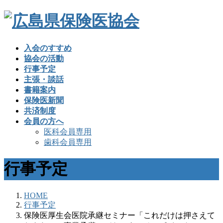
入会のすすめ
協会の活動
行事予定
主張・談話
書籍案内
保険医新聞
共済制度
会員の方へ
医科会員専用
歯科会員専用
行事予定
HOME
行事予定
保険医厚生会医院承継セミナー「これだけは押さえて