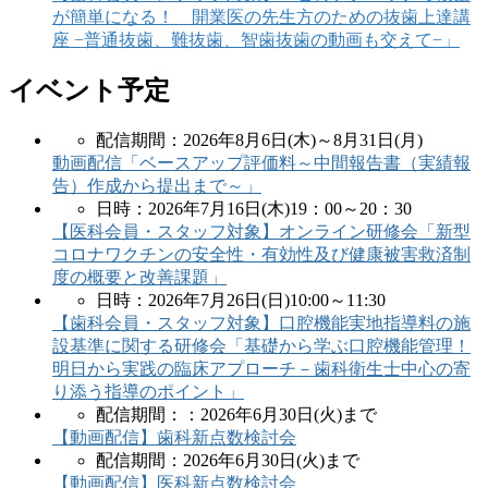
が簡単になる！ 開業医の先生方のための抜歯上達講
座 −普通抜歯、難抜歯、智歯抜歯の動画も交えて−」
イベント予定
配信期間：2026年8月6日(木)～8月31日(月)
動画配信「ベースアップ評価料～中間報告書（実績報
告）作成から提出まで～」
日時：2026年7月16日(木)19：00～20：30
【医科会員・スタッフ対象】オンライン研修会「新型
コロナワクチンの安全性・有効性及び健康被害救済制
度の概要と改善課題」
日時：2026年7月26日(日)10:00～11:30
【歯科会員・スタッフ対象】口腔機能実地指導料の施
設基準に関する研修会「基礎から学ぶ口腔機能管理！
明日から実践の臨床アプローチ－歯科衛生士中心の寄
り添う指導のポイント」
配信期間：：2026年6月30日(火)まで
【動画配信】歯科新点数検討会
配信期間：2026年6月30日(火)まで
【動画配信】医科新点数検討会