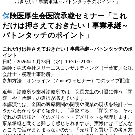
おきたい！事業承継～バトンタッチのポイント」
保険医厚生会医院承継セミナー「これ
だけは押さえておきたい！事業承継～
バトンタッチのポイント」
これだけは押さえておきたい！事業承継～バトンタッチのポ
イント
日時：2026年１月28日（水）
19:30～21:00
講師：
株式会社スリーエスコンサルティング
（千葉市／公認
会計士・税理士事務所）
参加方法：
オンライン（Zoomウェビナー）でのライブ配信
近年、診療所や歯科診療所では、院長先生の引退に伴う「閉
院」や「承継」の選択が増えています。
本講演では、全国の医療機関の閉院や廃業の現状を統計デー
タからわかりやすく紹介し、「承継する」「閉院する」それ
ぞれの選択肢と、そのメリット・デメリットを整理します。
事業承継と聞くと難しく感じられますが、実際には「どんな
ところで話がまとまらないのか」「売り手と買い手の考え方