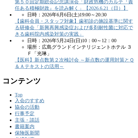
第５０回定期総会記念講演会「財政危機のカルテ『責
任ある積極財政』を読み解く」【2026.6.21（日）】
日時：2026年6月6日(土)19:00～20:30
【歯科会員・スタッフ対象】歯初診の施設基準に関す
る研修会「新興再興感染症および多剤耐性菌に対応で
きる歯科院内感染対策の実践」
日時：2026年5月24日(日)10：00～12：00
場所：広島グランドインテリジェントホテル ３
Ｆ「光琳」
【医科】新点数第２次検討会 ～新点数の運用対策とＱ
＆Ａテキストの活用～
コンテンツ
Top
入会のすすめ
協会の活動
行事予定
主張・談話
書籍案内
保険医新聞