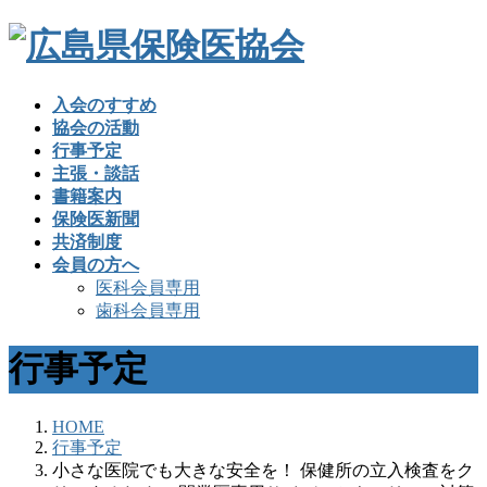
入会のすすめ
協会の活動
行事予定
主張・談話
書籍案内
保険医新聞
共済制度
会員の方へ
医科会員専用
歯科会員専用
行事予定
HOME
行事予定
小さな医院でも大きな安全を！ 保健所の立入検査をク