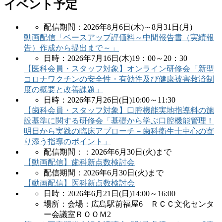
イベント予定
配信期間：2026年8月6日(木)～8月31日(月)
動画配信「ベースアップ評価料～中間報告書（実績報
告）作成から提出まで～」
日時：2026年7月16日(木)19：00～20：30
【医科会員・スタッフ対象】オンライン研修会「新型
コロナワクチンの安全性・有効性及び健康被害救済制
度の概要と改善課題」
日時：2026年7月26日(日)10:00～11:30
【歯科会員・スタッフ対象】口腔機能実地指導料の施
設基準に関する研修会「基礎から学ぶ口腔機能管理！
明日から実践の臨床アプローチ－歯科衛生士中心の寄
り添う指導のポイント」
配信期間：：2026年6月30日(火)まで
【動画配信】歯科新点数検討会
配信期間：2026年6月30日(火)まで
【動画配信】医科新点数検討会
日時：2026年6月21日(日)14:00～16:00
場所：会場：広島駅前福屋6 ＲＣＣ文化センタ
ー会議室ＲＯＯＭ2