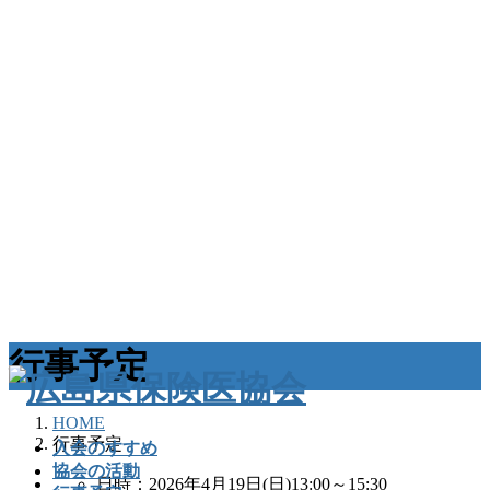
行事予定
HOME
行事予定
入会のすすめ
協会の活動
日時：2026年4月19日(日)13:00～15:30