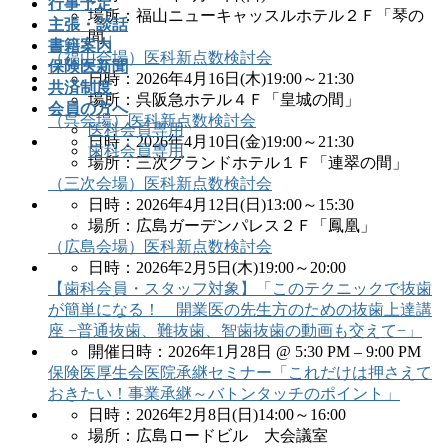
行事予定
場所：福山ニューキャッスルホテル２Ｆ「琴の
主張・談話
間」
書籍案内
（福山会場）医科新点数検討会
保険医新聞
日時：2026年4月16日(木)19:00～21:30
共済制度
場所：呉阪急ホテル４Ｆ「皇城の間」
会員の方へ
（呉会場）医科新点数検討会
医科会員専用
日時：2026年4月10日(金)19:00～21:30
歯科会員専用
場所：三次グランドホテル１Ｆ「連翠の間」
（三次会場）医科新点数検討会
日時：2026年4月12日(日)13:00～15:30
場所：広島ガーデンパレス２Ｆ「鳳凰」
（広島会場）医科新点数検討会
日時：2026年2月5日(木)19:00～20:00
【歯科会員・スタッフ対象】「このテクニックで抜歯
が簡単になる！ 開業医の先生方のための抜歯上達講
座 −普通抜歯、難抜歯、智歯抜歯の動画も交えて−」
開催日時：2026年1月28日 @ 5:30 PM – 9:00 PM
保険医厚生会医院承継セミナー「これだけは押さえて
おきたい！事業承継～バトンタッチのポイント」
日時：2026年2月8日(日)14:00～16:00
場所：広島ロードビル 大会議室