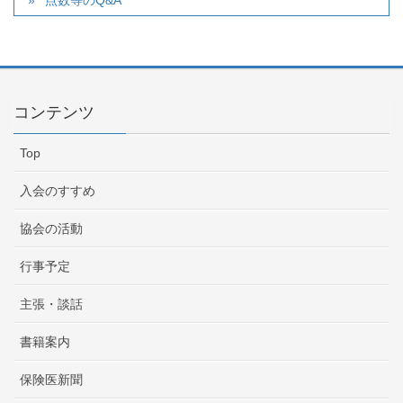
点数等のQ&A
コンテンツ
Top
入会のすすめ
協会の活動
行事予定
主張・談話
書籍案内
保険医新聞