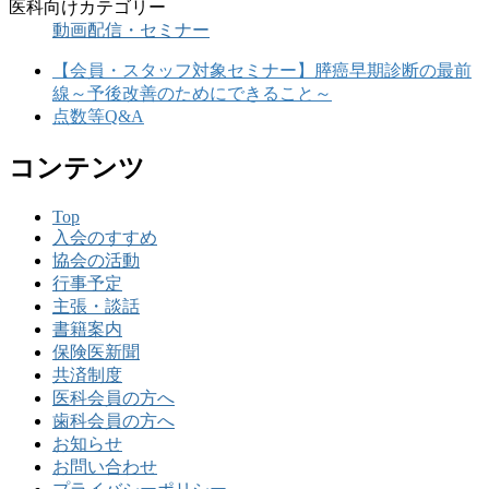
医科向けカテゴリー
動画配信・セミナー
【会員・スタッフ対象セミナー】膵癌早期診断の最前
線～予後改善のためにできること～
点数等Q&A
コンテンツ
Top
入会のすすめ
協会の活動
行事予定
主張・談話
書籍案内
保険医新聞
共済制度
医科会員の方へ
歯科会員の方へ
お知らせ
お問い合わせ