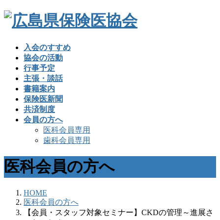
入会のすすめ
協会の活動
行事予定
主張・談話
書籍案内
保険医新聞
共済制度
会員の方へ
医科会員専用
歯科会員専用
医科会員の方へ
HOME
医科会員の方へ
【会員・スタッフ対象セミナー】CKDの管理～進展さ