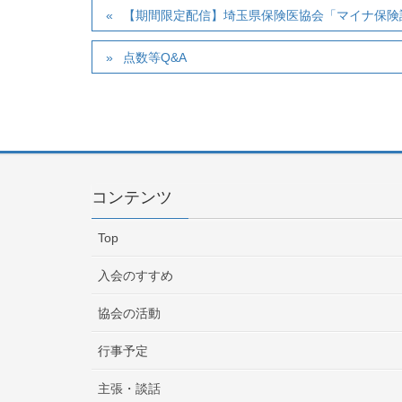
【期間限定配信】埼玉県保険医協会「マイナ保険
点数等Q&A
コンテンツ
Top
入会のすすめ
協会の活動
行事予定
主張・談話