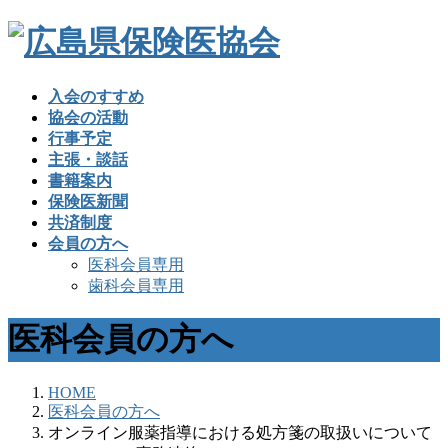
入会のすすめ
協会の活動
行事予定
主張・談話
書籍案内
保険医新聞
共済制度
会員の方へ
医科会員専用
歯科会員専用
医科会員の方へ
HOME
医科会員の方へ
オンライン服薬指導における処方箋の取扱いについて