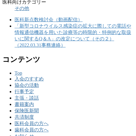
医科向けカテゴリー
その他
医科新点数検討会（動画配信）
「新型コロナウイルス感染症の拡大に際しての電話や
情報通信機器を用いた診療等の時限的・特例的な取扱
いに関するQ＆A」の改定について（その２）
（2022.03.31事務連絡）
コンテンツ
Top
入会のすすめ
協会の活動
行事予定
主張・談話
書籍案内
保険医新聞
共済制度
医科会員の方へ
歯科会員の方へ