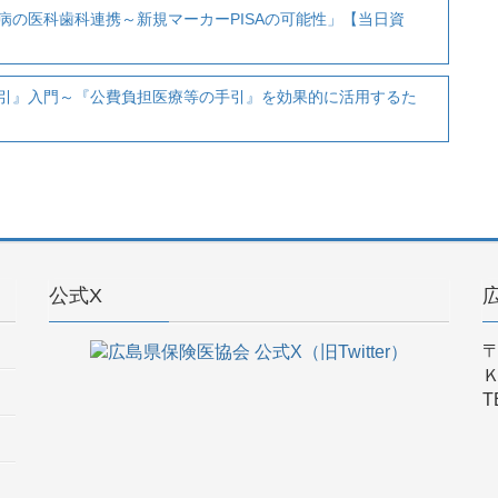
の医科歯科連携～新規マーカーPISAの可能性」【当日資
引』入門～『公費負担医療等の手引』を効果的に活用するた
公式X
〒
T