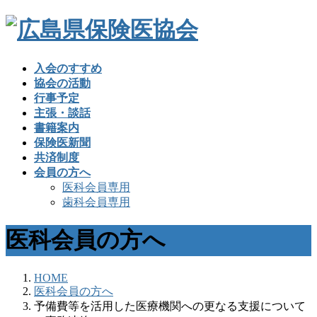
入会のすすめ
協会の活動
行事予定
主張・談話
書籍案内
保険医新聞
共済制度
会員の方へ
医科会員専用
歯科会員専用
医科会員の方へ
HOME
医科会員の方へ
予備費等を活用した医療機関への更なる支援について