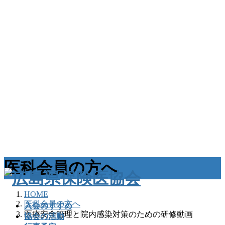
医科会員の方へ
HOME
医科会員の方へ
入会のすすめ
医療安全管理と院内感染対策のための研修動画
協会の活動