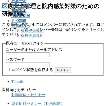
行事予定
医療安全管理と院内感染対策のための
主張・談話
書籍案内
研修動画
保険医新聞
共済制度
この情報へのアクセスはメンバーに限定されています。ログ
会員の方へ
インしてください。メンバー登録は下記リンクをクリックし
医科会員専用
てください。
歯科会員専用
既存ユーザのログイン
ユーザー名またはメールアドレス
パスワード
ログイン状態を保存する
Threads
医科向けカテゴリー
動画配信・セミナー
患者応対セミナー〈動画配信〉