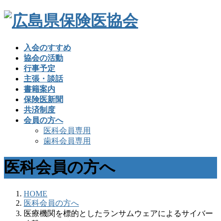
入会のすすめ
協会の活動
行事予定
主張・談話
書籍案内
保険医新聞
共済制度
会員の方へ
医科会員専用
歯科会員専用
医科会員の方へ
HOME
医科会員の方へ
医療機関を標的としたランサムウェアによるサイバー