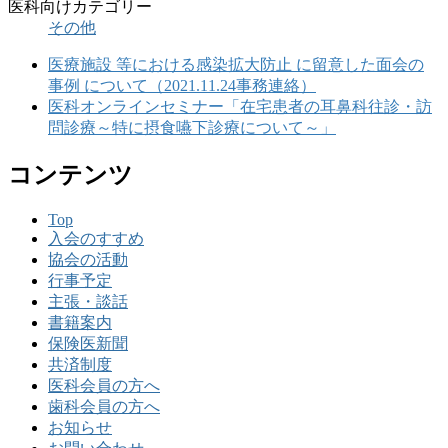
医科向けカテゴリー
その他
医療施設 等における感染拡大防止 に留意した面会の
事例 について（2021.11.24事務連絡）
医科オンラインセミナー「在宅患者の耳鼻科往診・訪
問診療～特に摂食嚥下診療について～」
コンテンツ
Top
入会のすすめ
協会の活動
行事予定
主張・談話
書籍案内
保険医新聞
共済制度
医科会員の方へ
歯科会員の方へ
お知らせ