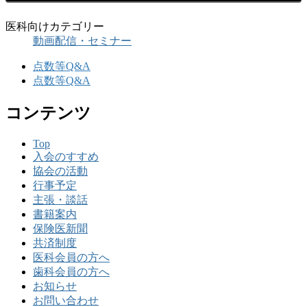
医科向けカテゴリー
動画配信・セミナー
点数等Q&A
点数等Q&A
コンテンツ
Top
入会のすすめ
協会の活動
行事予定
主張・談話
書籍案内
保険医新聞
共済制度
医科会員の方へ
歯科会員の方へ
お知らせ
お問い合わせ