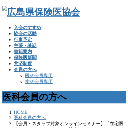
入会のすすめ
協会の活動
行事予定
主張・談話
書籍案内
保険医新聞
共済制度
会員の方へ
医科会員専用
歯科会員専用
医科会員の方へ
HOME
医科会員の方へ
【会員・スタッフ対象オンラインセミナー】「在宅医