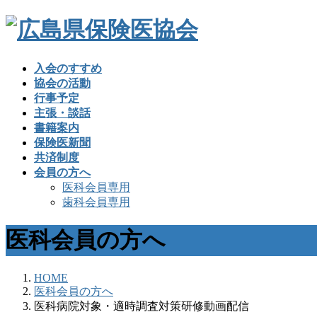
入会のすすめ
協会の活動
行事予定
主張・談話
書籍案内
保険医新聞
共済制度
会員の方へ
医科会員専用
歯科会員専用
医科会員の方へ
HOME
医科会員の方へ
医科病院対象・適時調査対策研修動画配信