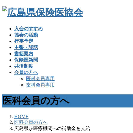
入会のすすめ
協会の活動
行事予定
主張・談話
書籍案内
保険医新聞
共済制度
会員の方へ
医科会員専用
歯科会員専用
医科会員の方へ
HOME
医科会員の方へ
広島県が医療機関への補助金を支給