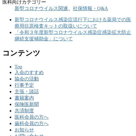
医科向けカテゴリー
新型コロナウイルス関連
、
社保情報・Q&A
新型コロナウイルス感染症流行下における薬局での医
療用抗原検査キットの取扱いについて
「令和３年度新型コロナウイルス感染症感染拡大防止
継続支援補助金」について
コンテンツ
Top
入会のすすめ
協会の活動
行事予定
主張・談話
書籍案内
保険医新聞
共済制度
医科会員の方へ
歯科会員の方へ
お知らせ