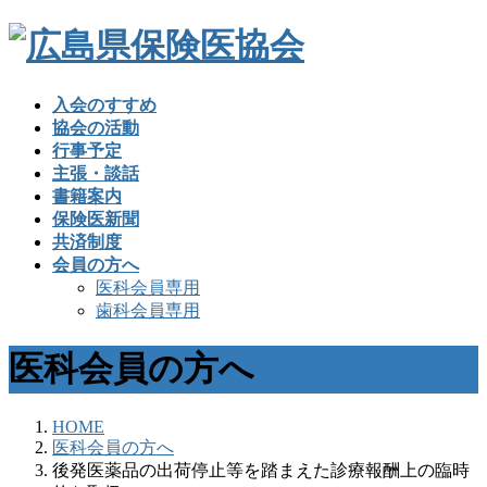
入会のすすめ
協会の活動
行事予定
主張・談話
書籍案内
保険医新聞
共済制度
会員の方へ
医科会員専用
歯科会員専用
医科会員の方へ
HOME
医科会員の方へ
後発医薬品の出荷停止等を踏まえた診療報酬上の臨時