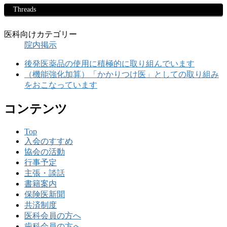
Threads
医科向けカテゴリー
院内掲示
後発医薬品の使用に積極的に取り組んでいます
（機能強化加算）「かかりつけ医」としての取り組み
をおこなっています
コンテンツ
Top
入会のすすめ
協会の活動
行事予定
主張・談話
書籍案内
保険医新聞
共済制度
医科会員の方へ
歯科会員の方へ