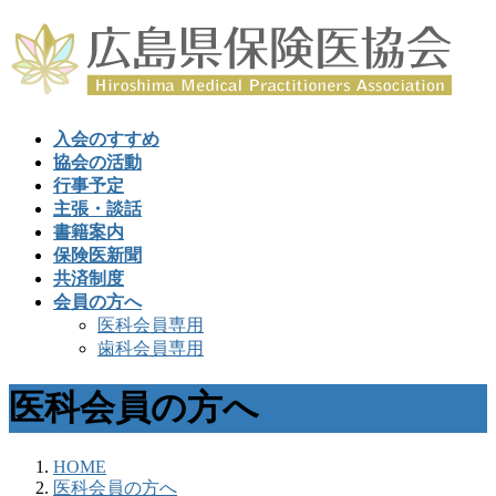
入会のすすめ
協会の活動
行事予定
主張・談話
書籍案内
保険医新聞
共済制度
会員の方へ
医科会員専用
歯科会員専用
医科会員の方へ
HOME
医科会員の方へ