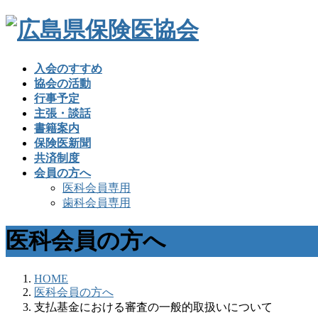
入会のすすめ
協会の活動
行事予定
主張・談話
書籍案内
保険医新聞
共済制度
会員の方へ
医科会員専用
歯科会員専用
医科会員の方へ
HOME
医科会員の方へ
支払基金における審査の一般的取扱いについて