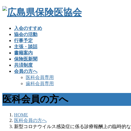
入会のすすめ
協会の活動
行事予定
主張・談話
書籍案内
保険医新聞
共済制度
会員の方へ
医科会員専用
歯科会員専用
医科会員の方へ
HOME
医科会員の方へ
新型コロナウイルス感染症に係る診療報酬上の臨時的な