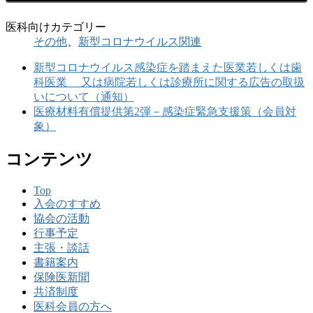
医科向けカテゴリー
その他
、
新型コロナウイルス関連
新型コロナウイルス感染症を踏まえた医業若しくは歯
科医業 又は病院若しくは診療所に関する広告の取扱
いについて（通知）
医療材料有償提供第2弾－感染症緊急支援策（会員対
象）
コンテンツ
Top
入会のすすめ
協会の活動
行事予定
主張・談話
書籍案内
保険医新聞
共済制度
医科会員の方へ