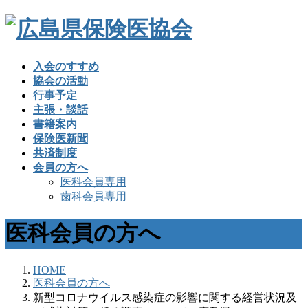
入会のすすめ
協会の活動
行事予定
主張・談話
書籍案内
保険医新聞
共済制度
会員の方へ
医科会員専用
歯科会員専用
医科会員の方へ
HOME
医科会員の方へ
新型コロナウイルス感染症の影響に関する経営状況及