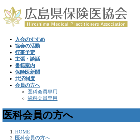
入会のすすめ
協会の活動
行事予定
主張・談話
書籍案内
保険医新聞
共済制度
会員の方へ
医科会員専用
歯科会員専用
医科会員の方へ
HOME
医科会員の方へ