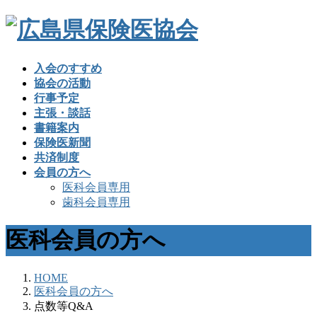
入会のすすめ
協会の活動
行事予定
主張・談話
書籍案内
保険医新聞
共済制度
会員の方へ
医科会員専用
歯科会員専用
医科会員の方へ
HOME
医科会員の方へ
点数等Q&A