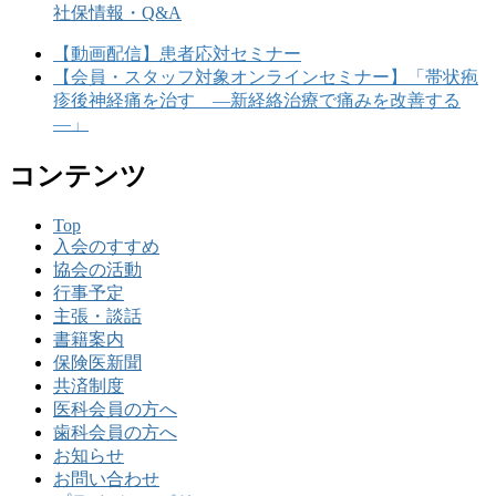
社保情報・Q&A
【動画配信】患者応対セミナー
【会員・スタッフ対象オンラインセミナー】「帯状疱
疹後神経痛を治す ―新経絡治療で痛みを改善する
―」
コンテンツ
Top
入会のすすめ
協会の活動
行事予定
主張・談話
書籍案内
保険医新聞
共済制度
医科会員の方へ
歯科会員の方へ
お知らせ
お問い合わせ