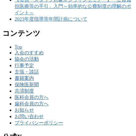
担医療等の手引」入門～効率的な公費制度の理解のポ
イント～
2023年度指導等年間計画について
コンテンツ
Top
入会のすすめ
協会の活動
行事予定
主張・談話
書籍案内
保険医新聞
共済制度
医科会員の方へ
歯科会員の方へ
お知らせ
お問い合わせ
プライバシーポリシー