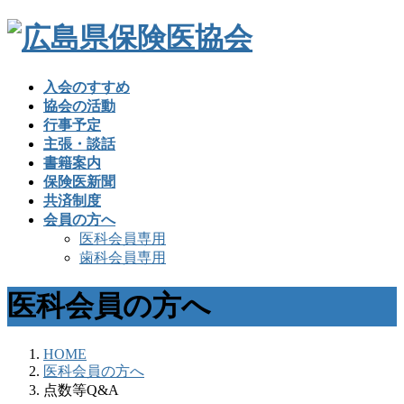
入会のすすめ
協会の活動
行事予定
主張・談話
書籍案内
保険医新聞
共済制度
会員の方へ
医科会員専用
歯科会員専用
医科会員の方へ
HOME
医科会員の方へ
点数等Q&A