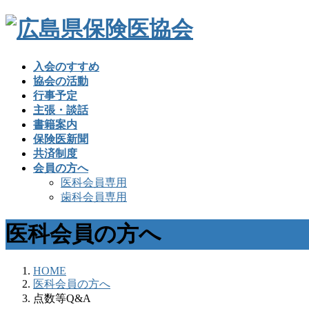
入会のすすめ
協会の活動
行事予定
主張・談話
書籍案内
保険医新聞
共済制度
会員の方へ
医科会員専用
歯科会員専用
医科会員の方へ
HOME
医科会員の方へ
点数等Q&A