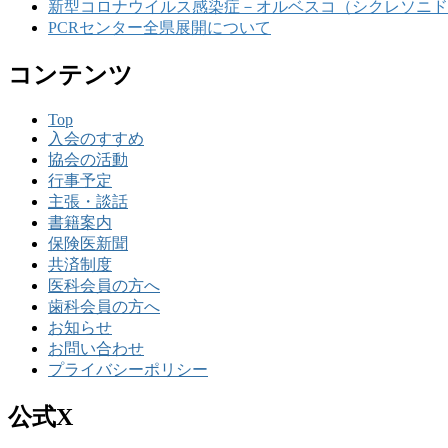
新型コロナウイルス感染症－オルベスコ（シクレソニド
PCRセンター全県展開について
コンテンツ
Top
入会のすすめ
協会の活動
行事予定
主張・談話
書籍案内
保険医新聞
共済制度
医科会員の方へ
歯科会員の方へ
お知らせ
お問い合わせ
プライバシーポリシー
公式X