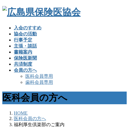
入会のすすめ
協会の活動
行事予定
主張・談話
書籍案内
保険医新聞
共済制度
会員の方へ
医科会員専用
歯科会員専用
医科会員の方へ
HOME
医科会員の方へ
福利厚生倶楽部のご案内