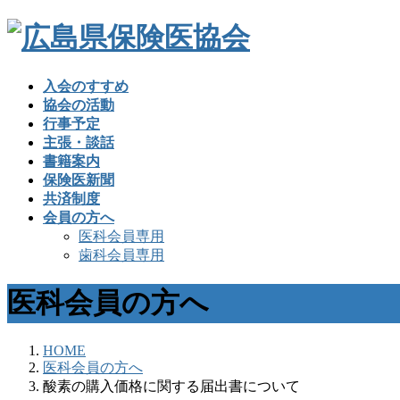
入会のすすめ
協会の活動
行事予定
主張・談話
書籍案内
保険医新聞
共済制度
会員の方へ
医科会員専用
歯科会員専用
医科会員の方へ
HOME
医科会員の方へ
酸素の購入価格に関する届出書について