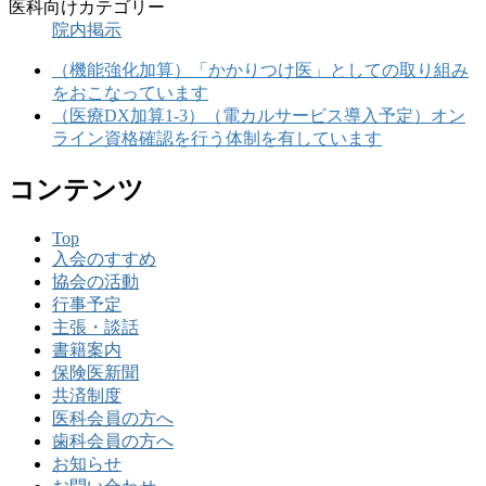
医科向けカテゴリー
院内掲示
（機能強化加算）「かかりつけ医」としての取り組み
をおこなっています
（医療DX加算1-3）（電カルサービス導入予定）オン
ライン資格確認を行う体制を有しています
コンテンツ
Top
入会のすすめ
協会の活動
行事予定
主張・談話
書籍案内
保険医新聞
共済制度
医科会員の方へ
歯科会員の方へ
お知らせ