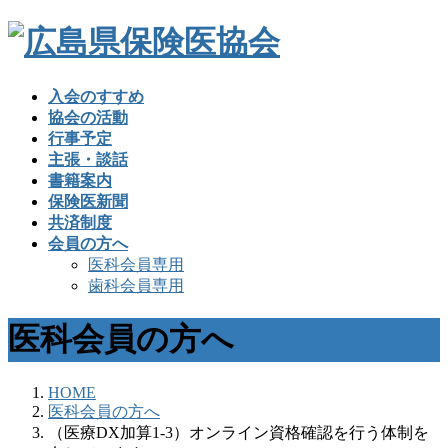
入会のすすめ
協会の活動
行事予定
主張・談話
書籍案内
保険医新聞
共済制度
会員の方へ
医科会員専用
歯科会員専用
医科会員の方へ
HOME
医科会員の方へ
（医療DX加算1-3）オンライン資格確認を行う体制を