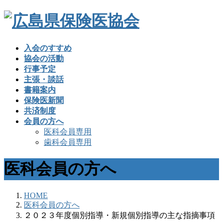
入会のすすめ
協会の活動
行事予定
主張・談話
書籍案内
保険医新聞
共済制度
会員の方へ
医科会員専用
歯科会員専用
医科会員の方へ
HOME
医科会員の方へ
２０２３年度個別指導・新規個別指導の主な指摘事項