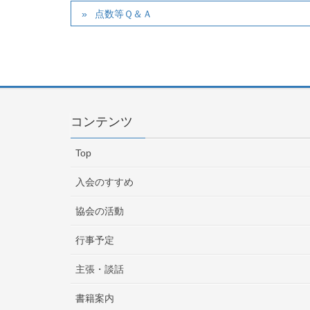
点数等Ｑ＆Ａ
コンテンツ
Top
入会のすすめ
協会の活動
行事予定
主張・談話
書籍案内