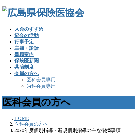
入会のすすめ
協会の活動
行事予定
主張・談話
書籍案内
保険医新聞
共済制度
会員の方へ
医科会員専用
歯科会員専用
医科会員の方へ
HOME
医科会員の方へ
2020年度個別指導・新規個別指導の主な指摘事項