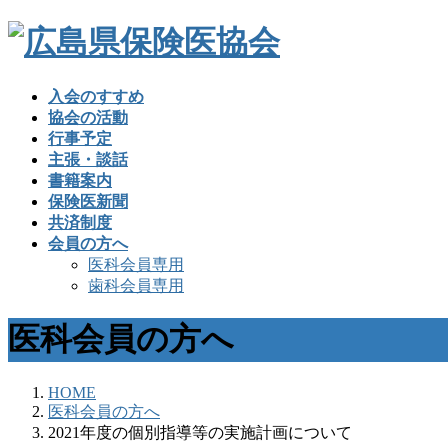
入会のすすめ
協会の活動
行事予定
主張・談話
書籍案内
保険医新聞
共済制度
会員の方へ
医科会員専用
歯科会員専用
医科会員の方へ
HOME
医科会員の方へ
2021年度の個別指導等の実施計画について