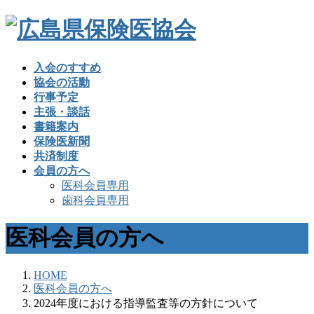
入会のすすめ
協会の活動
行事予定
主張・談話
書籍案内
保険医新聞
共済制度
会員の方へ
医科会員専用
歯科会員専用
医科会員の方へ
HOME
医科会員の方へ
2024年度における指導監査等の方針について