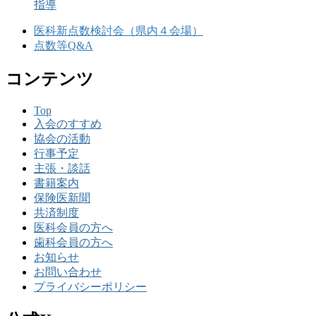
指導
医科新点数検討会（県内４会場）
点数等Q&A
コンテンツ
Top
入会のすすめ
協会の活動
行事予定
主張・談話
書籍案内
保険医新聞
共済制度
医科会員の方へ
歯科会員の方へ
お知らせ
お問い合わせ
プライバシーポリシー