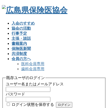
入会のすすめ
協会の活動
行事予定
主張・談話
書籍案内
保険医新聞
共済制度
会員の方へ
医科会員専用
歯科会員専用
既存ユーザのログイン
ユーザー名またはメールアドレス
パスワード
ログイン状態を保存する