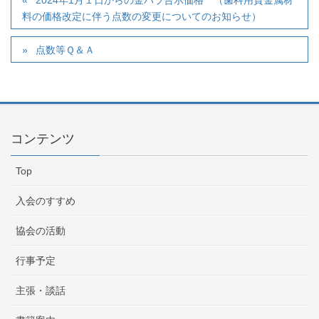
2024年1月１日からの金パラ告示価格 （歯科用貴金属材
料の価格改定に伴う点数の変更についてのお知らせ）
点数等Ｑ＆Ａ
コンテンツ
Top
入会のすすめ
協会の活動
行事予定
主張・談話