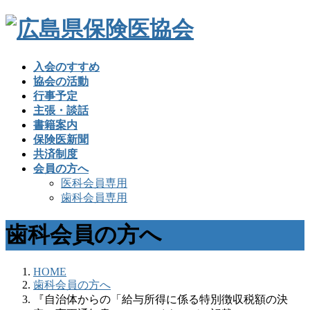
入会のすすめ
協会の活動
行事予定
主張・談話
書籍案内
保険医新聞
共済制度
会員の方へ
医科会員専用
歯科会員専用
歯科会員の方へ
HOME
歯科会員の方へ
『自治体からの「給与所得に係る特別徴収税額の決