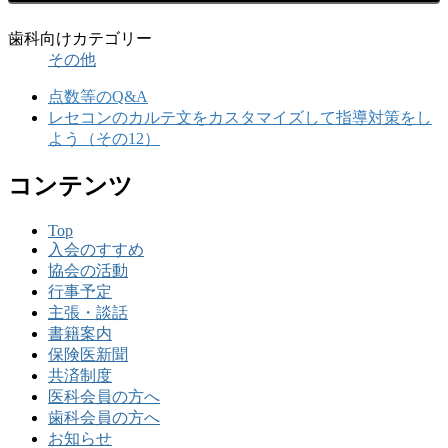
歯科向けカテゴリー
その他
点数等のQ&A
レセコンのカルテ文をカスタマイズして指導対策をし
よう（その12）
コンテンツ
Top
入会のすすめ
協会の活動
行事予定
主張・談話
書籍案内
保険医新聞
共済制度
医科会員の方へ
歯科会員の方へ
お知らせ