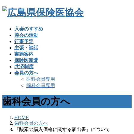
入会のすすめ
協会の活動
行事予定
主張・談話
書籍案内
保険医新聞
共済制度
会員の方へ
医科会員専用
歯科会員専用
歯科会員の方へ
HOME
歯科会員の方へ
『酸素の購入価格に関する届出書』について