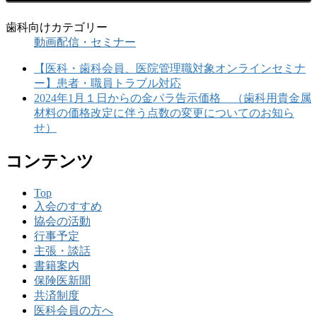
歯科向けカテゴリー
動画配信・セミナー
【医科・歯科会員、医院管理職対象オンラインセミナ
ー】患者・職員トラブル対応
2024年1月１日からの金パラ告示価格 （歯科用貴金属
材料の価格改定に伴う点数の変更についてのお知ら
せ）
コンテンツ
Top
入会のすすめ
協会の活動
行事予定
主張・談話
書籍案内
保険医新聞
共済制度
医科会員の方へ