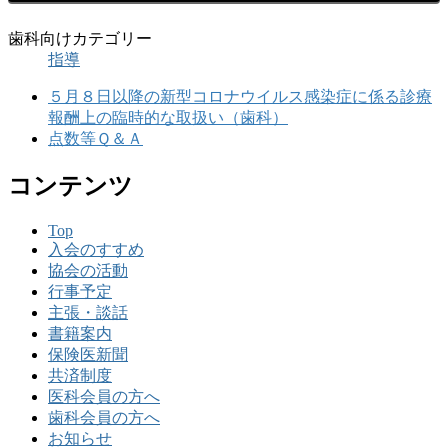
歯科向けカテゴリー
指導
５月８日以降の新型コロナウイルス感染症に係る診療
報酬上の臨時的な取扱い（歯科）
点数等Ｑ＆Ａ
コンテンツ
Top
入会のすすめ
協会の活動
行事予定
主張・談話
書籍案内
保険医新聞
共済制度
医科会員の方へ
歯科会員の方へ
お知らせ