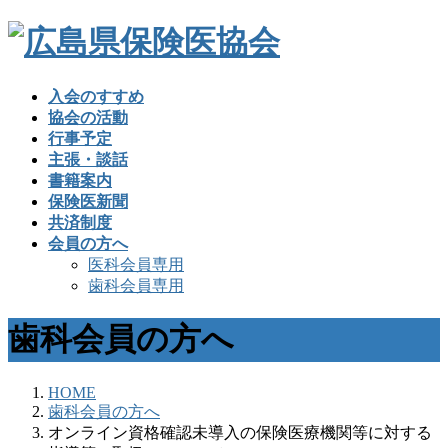
入会のすすめ
協会の活動
行事予定
主張・談話
書籍案内
保険医新聞
共済制度
会員の方へ
医科会員専用
歯科会員専用
歯科会員の方へ
HOME
歯科会員の方へ
オンライン資格確認未導入の保険医療機関等に対する