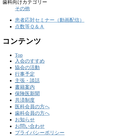
歯科向けカテゴリー
その他
患者応対セミナー（動画配信）
点数等Ｑ＆Ａ
コンテンツ
Top
入会のすすめ
協会の活動
行事予定
主張・談話
書籍案内
保険医新聞
共済制度
医科会員の方へ
歯科会員の方へ
お知らせ
お問い合わせ
プライバシーポリシー