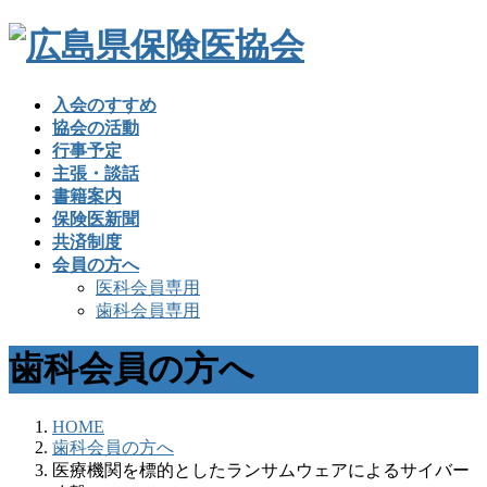
入会のすすめ
協会の活動
行事予定
主張・談話
書籍案内
保険医新聞
共済制度
会員の方へ
医科会員専用
歯科会員専用
歯科会員の方へ
HOME
歯科会員の方へ
医療機関を標的としたランサムウェアによるサイバー