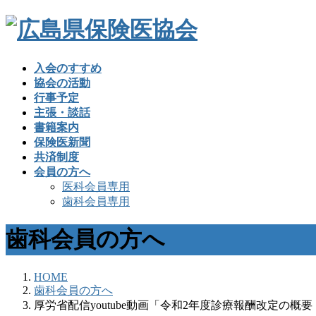
入会のすすめ
協会の活動
行事予定
主張・談話
書籍案内
保険医新聞
共済制度
会員の方へ
医科会員専用
歯科会員専用
歯科会員の方へ
HOME
歯科会員の方へ
厚労省配信youtube動画「令和2年度診療報酬改定の概