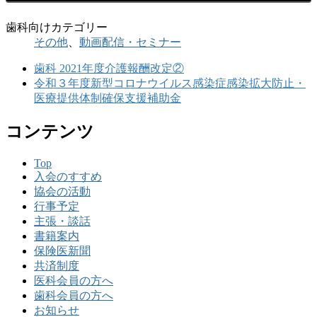
歯科向けカテゴリー
その他
、
動画配信・セミナー
歯科 2021年度介護報酬改定②
令和３年度新型コロナウイルス感染症感染拡大防止・
医療提供体制確保支援補助金
コンテンツ
Top
入会のすすめ
協会の活動
行事予定
主張・談話
書籍案内
保険医新聞
共済制度
医科会員の方へ
歯科会員の方へ
お知らせ