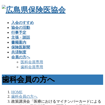
入会のすすめ
協会の活動
行事予定
主張・談話
書籍案内
保険医新聞
共済制度
会員の方へ
医科会員専用
歯科会員専用
歯科会員の方へ
HOME
歯科会員の方へ
政策講演会「医療におけるマイナンバーカードによる