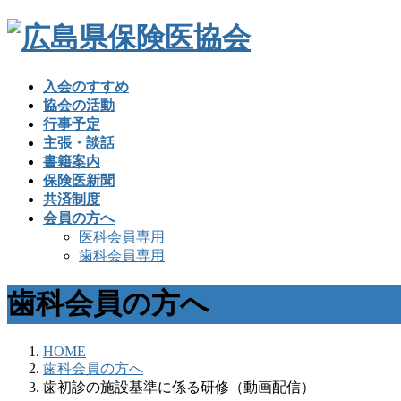
入会のすすめ
協会の活動
行事予定
主張・談話
書籍案内
保険医新聞
共済制度
会員の方へ
医科会員専用
歯科会員専用
歯科会員の方へ
HOME
歯科会員の方へ
歯初診の施設基準に係る研修（動画配信）