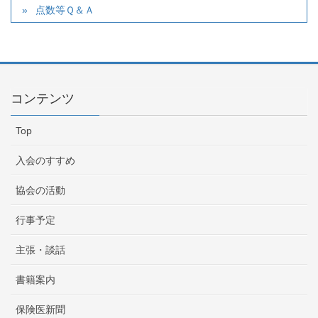
点数等Ｑ＆Ａ
コンテンツ
Top
入会のすすめ
協会の活動
行事予定
主張・談話
書籍案内
保険医新聞