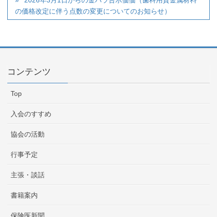
2026年3月1日からの金パラ告示価価（歯科用貴金属材料
の価格改定に伴う点数の変更についてのお知らせ）
コンテンツ
Top
入会のすすめ
協会の活動
行事予定
主張・談話
書籍案内
保険医新聞