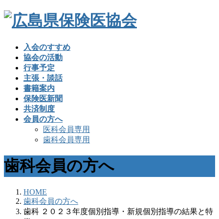
入会のすすめ
協会の活動
行事予定
主張・談話
書籍案内
保険医新聞
共済制度
会員の方へ
医科会員専用
歯科会員専用
歯科会員の方へ
HOME
歯科会員の方へ
歯科 ２０２３年度個別指導・新規個別指導の結果と特